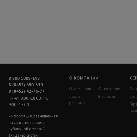
О КОМПАНИИ
СЕ
8 800 1008-198
8 (8452) 650-350
О компании
Философия
Сер
8 (8452) 42-76-77
Этапы
Вакансии
Дос
Пн-чт, 9:00−18:00; пт,
развития
Гар
9:00−17:00
воз
Информация, размещенная
на сайте, не является
публичной офертой
© «Центр систем