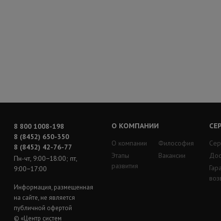
О КОМПАНИИ
СЕ
8 800 1008-198
8 (8452) 650-350
О компании
Философия
Сер
8 (8452) 42-76-77
Этапы
Вакансии
Дос
Пн-чт, 9:00−18:00; пт,
развития
Гар
9:00−17:00
воз
Информация, размещенная
на сайте, не является
публичной офертой
© «Центр систем