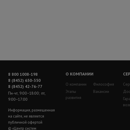
О КОМПАНИИ
СЕ
8 800 1008-198
8 (8452) 650-350
О компании
Философия
Сер
8 (8452) 42-76-77
Этапы
Вакансии
Дос
Пн-чт, 9:00−18:00; пт,
развития
Гар
9:00−17:00
воз
Информация, размещенная
на сайте, не является
публичной офертой
© «Центр систем