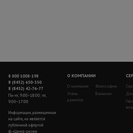
О КОМПАНИИ
СЕ
8 800 1008-198
8 (8452) 650-350
О компании
Философия
Сер
8 (8452) 42-76-77
Этапы
Вакансии
Дос
Пн-чт, 9:00−18:00; пт,
развития
Гар
9:00−17:00
воз
Информация, размещенная
на сайте, не является
публичной офертой
© «Центр систем