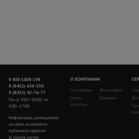
О КОМПАНИИ
СЕ
8 800 1008-198
8 (8452) 650-350
О компании
Философия
Сер
8 (8452) 42-76-77
Этапы
Вакансии
Дос
Пн-чт, 9:00−18:00; пт,
развития
Гар
9:00−17:00
воз
Информация, размещенная
на сайте, не является
публичной офертой
© «Центр систем