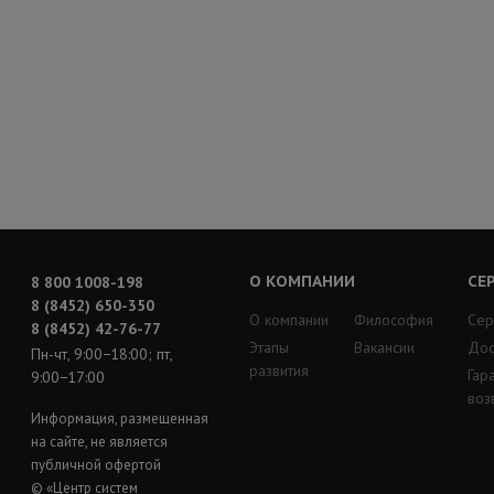
О КОМПАНИИ
СЕ
8 800 1008-198
8 (8452) 650-350
О компании
Философия
Сер
8 (8452) 42-76-77
Этапы
Вакансии
Дос
Пн-чт, 9:00−18:00; пт,
развития
Гар
9:00−17:00
воз
Информация, размещенная
на сайте, не является
публичной офертой
© «Центр систем