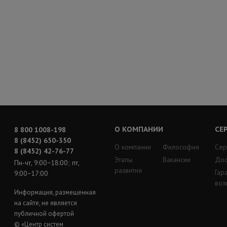
О КОМПАНИИ
СЕ
8 800 1008-198
8 (8452) 650-350
О компании
Философия
Сер
8 (8452) 42-76-77
Этапы
Вакансии
Дос
Пн-чт, 9:00−18:00; пт,
развития
Гар
9:00−17:00
воз
Информация, размещенная
на сайте, не является
публичной офертой
© «Центр систем