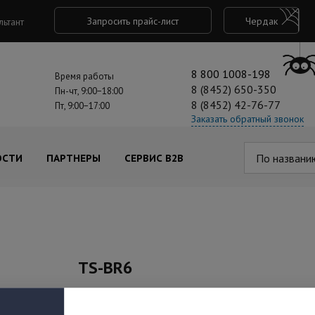
Запросить прайс-лист
Чердак
льтант
8 800 1008-198
Время работы
8 (8452) 650-350
Пн-чт, 9:00−18:00
8 (8452) 42-76-77
Пт, 9:00−17:00
Заказать обратный звонок
По названи
ОСТИ
ПАРТНЕРЫ
СЕРВИС B2B
TS-BR6
Артикул: 00-00244587