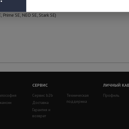
Prime SE, NEO SE, Stark SE)
СЕРВИС
ЛИЧНЫЙ КА
илософия
Сервис b2b
Техническая
Профиль
поддержка
кансии
Доставка
Гарантия и
возврат