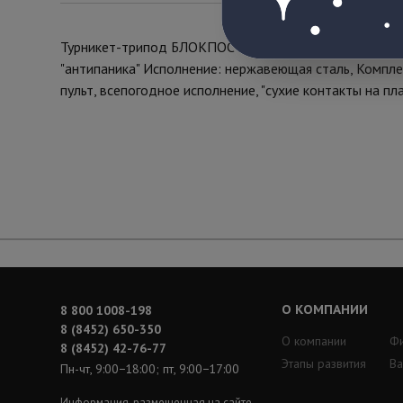
Турникет-трипод БЛОКПОСТ ТРД 700 (Габариты: 515х
"антипаника" Исполнение: нержавеющая сталь, Комплек
пульт, всепогодное исполнение, "сухие контакты на пл
О КОМПАНИИ
8 800 1008-198
8 (8452) 650-350
О компании
Ф
8 (8452) 42-76-77
Этапы развития
Ва
Пн-чт, 9:00−18:00; пт, 9:00−17:00
Информация, размещенная на сайте,