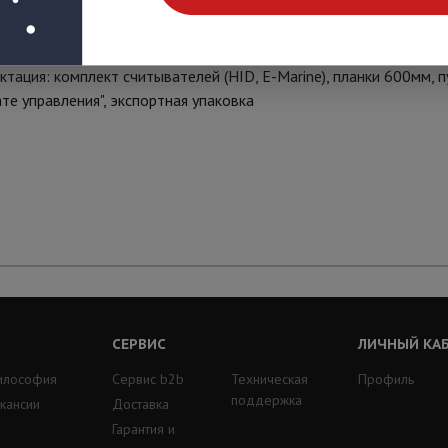
310х1050. Габариты упаковки: 650х435х1080 мм) эл/мех с авт
тация: комплект считывателей (HID, E-Marine), планки 600мм, п
ате управления", экспортная упаковка
СЕРВИС
ЛИЧНЫЙ КА
илософия
Сервис b2b
Техническая
Профиль
поддержка
кансии
Доставка
Гарантия и