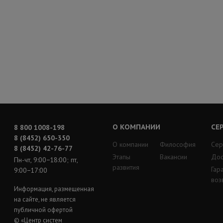
О КОМПАНИИ
СЕ
8 800 1008-198
8 (8452) 650-350
О компании
Философия
Сер
8 (8452) 42-76-77
Этапы
Вакансии
Дос
Пн-чт, 9:00−18:00; пт,
развития
Гар
9:00−17:00
воз
Информация, размещенная
на сайте, не является
публичной офертой
© «Центр систем