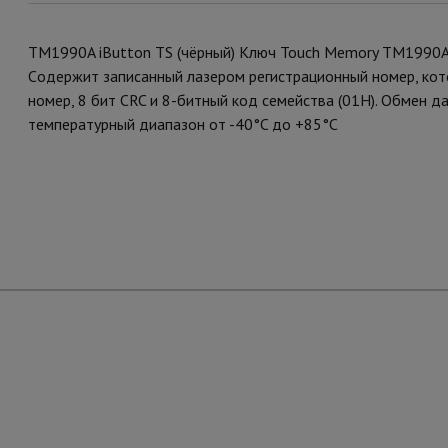
TM1990A iButton TS (чёрный) Ключ Touch Memory TM1990A
Cодержит записанный лазером регистрационный номер, кот
номер, 8 бит CRC и 8-битный код семейства (01H). Обмен д
температурный диапазон от -40°C до +85°C