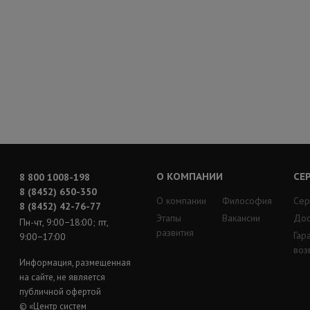
О КОМПАНИИ
СЕ
8 800 1008-198
8 (8452) 650-350
О компании
Философия
Сер
8 (8452) 42-76-77
Этапы
Вакансии
Дос
Пн-чт, 9:00−18:00; пт,
развития
Гар
9:00−17:00
воз
Информация, размещенная
на сайте, не является
публичной офертой
© «Центр систем