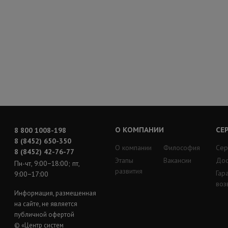
О КОМПАНИИ
СЕ
8 800 1008-198
8 (8452) 650-350
О компании
Философия
Сер
8 (8452) 42-76-77
Этапы
Вакансии
Дос
Пн-чт, 9:00−18:00; пт,
развития
Гар
9:00−17:00
воз
Информация, размещенная
на сайте, не является
публичной офертой
© «Центр систем