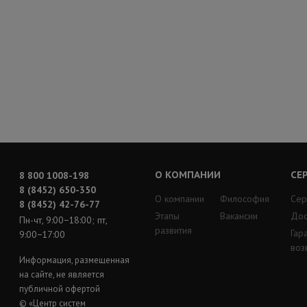
О КОМПАНИИ
СЕ
8 800 1008-198
8 (8452) 650-350
О компании
Философия
Сер
8 (8452) 42-76-77
Этапы
Вакансии
Дос
Пн-чт, 9:00−18:00; пт,
развития
Гар
9:00−17:00
воз
Информация, размещенная
на сайте, не является
публичной офертой
© «Центр систем