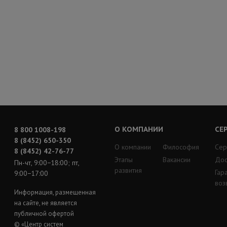
О КОМПАНИИ
СЕ
8 800 1008-198
8 (8452) 650-350
О компании
Философия
Сер
8 (8452) 42-76-77
Этапы
Вакансии
Дос
Пн-чт, 9:00−18:00; пт,
развития
Гар
9:00−17:00
воз
Информация, размещенная
на сайте, не является
публичной офертой
© «Центр систем