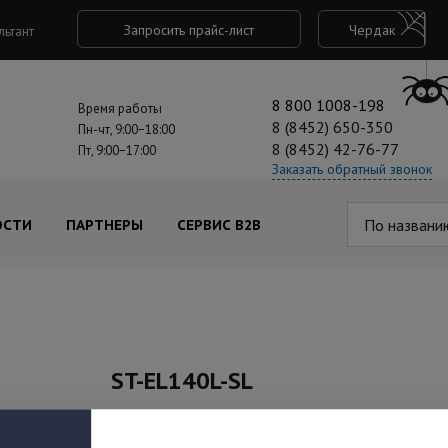
Запросить прайс-лист
Чердак
льтант
8 800 1008-198
Время работы
8 (8452) 650-350
Пн-чт, 9:00−18:00
8 (8452) 42-76-77
Пт, 9:00−17:00
Заказать обратный звонок
По названи
ОСТИ
ПАРТНЕРЫ
СЕРВИС B2B
ST-EL140L-SL
Под заказ