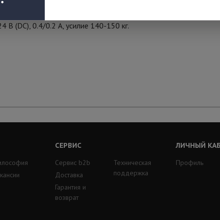
В (DC), 0.4/0.2 А, усилие 140-150 кг.
СЕРВИС
ЛИЧНЫЙ КА
илософия
Сервис b2b
Техническая
Профиль
поддержка
кансии
Доставка
Гарантия и
возврат