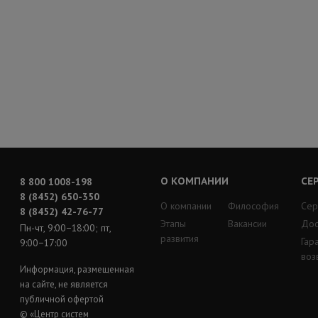
О КОМПАНИИ
СЕ
8 800 1008-198
8 (8452) 650-350
О компании
Философия
Сер
8 (8452) 42-76-77
Этапы
Вакансии
Дос
Пн-чт, 9:00−18:00; пт,
развития
Гар
9:00−17:00
воз
Информация, размещенная
на сайте, не является
публичной офертой
© «Центр систем