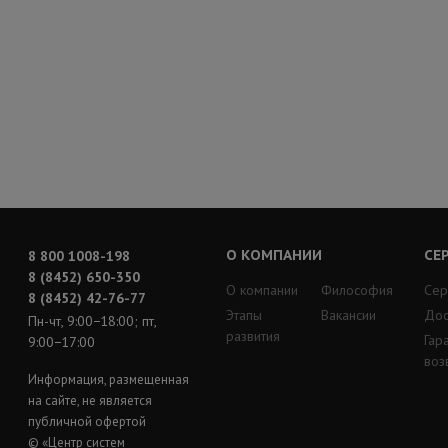
О КОМПАНИИ
СЕ
8 800 1008-198
8 (8452) 650-350
О компании
Философия
Сер
8 (8452) 42-76-77
Этапы
Вакансии
Дос
Пн-чт, 9:00−18:00; пт,
развития
Гар
9:00−17:00
воз
Информация, размещенная
на сайте, не является
публичной офертой
© «Центр систем