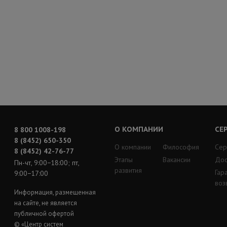
О КОМПАНИИ
СЕ
8 800 1008-198
8 (8452) 650-350
О компании
Философия
Сер
8 (8452) 42-76-77
Этапы
Вакансии
Дос
Пн-чт, 9:00−18:00; пт,
развития
Гар
9:00−17:00
воз
Информация, размещенная
на сайте, не является
публичной офертой
© «Центр систем