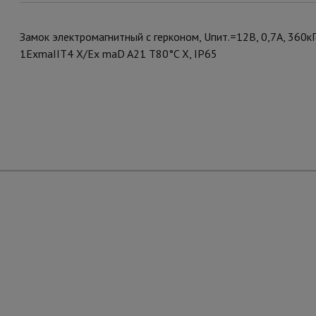
Замок электромагнитный с герконом, Uпит.=12В, 0,7А, 360кГ
1ExmaIIT4 X/Ex maD A21 T80°C X, IP65