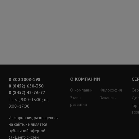
О КОМПАНИИ
СЕ
8 800 1008-198
8 (8452) 650-350
О компании
Философия
Сер
8 (8452) 42-76-77
Этапы
Вакансии
Дос
Пн-чт, 9:00−18:00; пт,
развития
Гар
9:00−17:00
воз
Информация, размещенная
на сайте, не является
публичной офертой
© «Центр систем