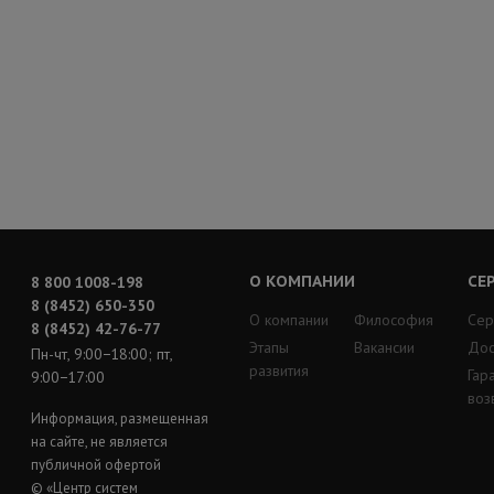
О КОМПАНИИ
СЕ
8 800 1008-198
8 (8452) 650-350
О компании
Философия
Сер
8 (8452) 42-76-77
Этапы
Вакансии
Дос
Пн-чт, 9:00−18:00; пт,
развития
Гар
9:00−17:00
воз
Информация, размещенная
на сайте, не является
публичной офертой
© «Центр систем