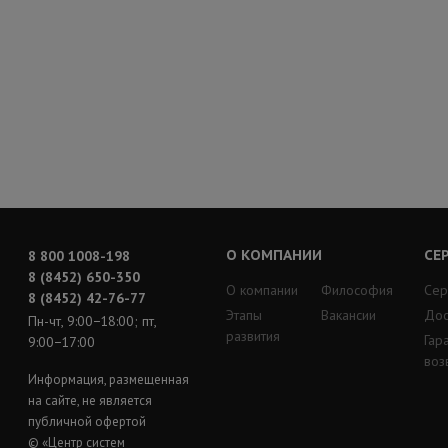
О КОМПАНИИ
СЕ
8 800 1008-198
8 (8452) 650-350
О компании
Философия
Сер
8 (8452) 42-76-77
Этапы
Вакансии
Дос
Пн-чт, 9:00−18:00; пт,
развития
Гар
9:00−17:00
воз
Информация, размещенная
на сайте, не является
публичной офертой
© «Центр систем