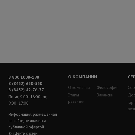
О КОМПАНИИ
СЕ
8 800 1008-198
8 (8452) 650-350
О компании
Философия
Сер
8 (8452) 42-76-77
Этапы
Вакансии
Дос
Пн-чт, 9:00−18:00; пт,
развития
Гар
9:00−17:00
воз
Информация, размещенная
на сайте, не является
публичной офертой
© «Центр систем