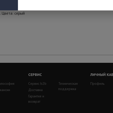
. Цвета: серый
СЕРВИС
ЛИЧНЫЙ КА
илософия
Сервис b2b
Техническая
Профиль
поддержка
кансии
Доставка
Гарантия и
возврат