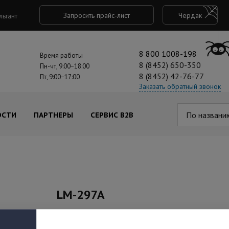
Запросить прайс-лист
Чердак
льтант
8 800 1008-198
Время работы
8 (8452) 650-350
Пн-чт, 9:00−18:00
8 (8452) 42-76-77
Пт, 9:00−17:00
Заказать обратный звонок
По названи
ОСТИ
ПАРТНЕРЫ
СЕРВИС B2B
LM-297A
Артикул: AT-11331