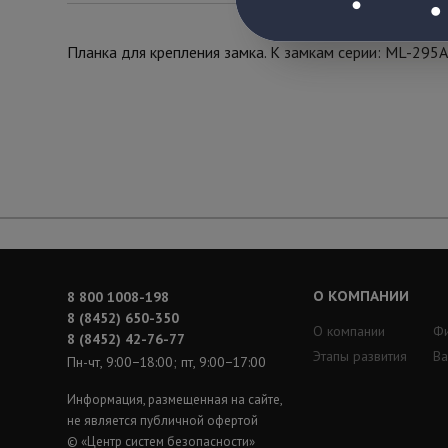
Планка для крепления замка. К замкам серии: ML-295A
О КОМПАНИИ
8 800 1008-198
8 (8452) 650-350
О компании
Ф
8 (8452) 42-76-77
Этапы развития
Ва
Пн-чт, 9:00−18:00; пт, 9:00−17:00
Информация, размещенная на сайте,
не является публичной офертой
© «Центр систем безопасности»