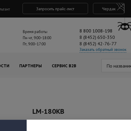
Запросить прайс-лист
Чердак
льтант
8 800 1008-198
Время работы
8 (8452) 650-350
Пн-чт, 9:00−18:00
8 (8452) 42-76-77
Пт, 9:00−17:00
Заказать обратный звонок
По названи
ОСТИ
ПАРТНЕРЫ
СЕРВИС B2B
LM-180KB
Артикул: AT-02466