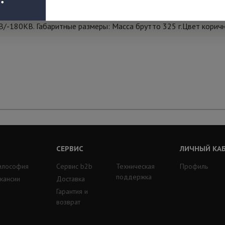
KB/-180KB. Габаритные размеры: Масса брутто 325 г.Цвет корич
СЕРВИС
ЛИЧНЫЙ КА
илософия
Сервис b2b
Техническая
Профиль
поддержка
кансии
Доставка
Гарантия и
возврат