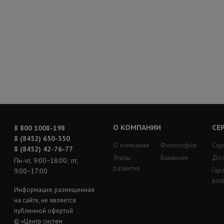
О КОМПАНИИ
СЕ
8 800 1008-198
8 (8452) 650-350
О компании
Философия
Сер
8 (8452) 42-76-77
Этапы
Вакансии
Дос
Пн-чт, 9:00−18:00; пт,
развития
Гар
9:00−17:00
воз
Информация, размещенная
на сайте, не является
публичной офертой
© «Центр систем