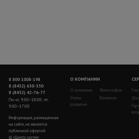
О КОМПАНИИ
СЕ
8 800 1008-198
8 (8452) 650-350
О компании
Философия
Сер
8 (8452) 42-76-77
Этапы
Вакансии
Дос
Пн-чт, 9:00−18:00; пт,
развития
Гар
9:00−17:00
воз
Информация, размещенная
на сайте, не является
публичной офертой
© «Центр систем