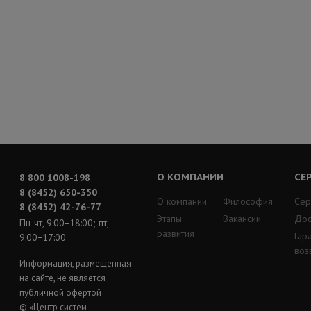
О КОМПАНИИ
СЕ
8 800 1008-198
8 (8452) 650-350
О компании
Философия
Сер
8 (8452) 42-76-77
Этапы
Вакансии
Дос
Пн-чт, 9:00−18:00; пт,
развития
Гар
9:00−17:00
воз
Информация, размещенная
на сайте, не является
публичной офертой
© «Центр систем