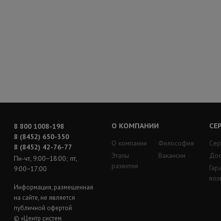
О КОМПАНИИ
СЕ
8 800 1008-198
8 (8452) 650-350
О компании
Философия
Сер
8 (8452) 42-76-77
Этапы
Вакансии
Дос
Пн-чт, 9:00−18:00; пт,
развития
Гар
9:00−17:00
воз
Информация, размещенная
на сайте, не является
публичной офертой
© «Центр систем