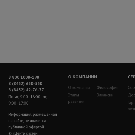
О КОМПАНИИ
СЕ
8 800 1008-198
8 (8452) 650-350
О компании
Философия
Сер
8 (8452) 42-76-77
Этапы
Вакансии
Дос
Пн-чт, 9:00−18:00; пт,
развития
Гар
9:00−17:00
воз
Информация, размещенная
на сайте, не является
публичной офертой
© «Центр систем