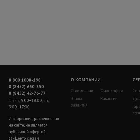
О КОМПАНИИ
СЕ
8 800 1008-198
8 (8452) 650-350
О компании
Философия
Сер
8 (8452) 42-76-77
Этапы
Вакансии
Дос
Пн-чт, 9:00−18:00; пт,
развития
Гар
9:00−17:00
воз
Информация, размещенная
на сайте, не является
публичной офертой
© «Центр систем