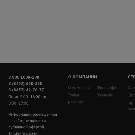
О КОМПАНИИ
СЕ
8 800 1008-198
8 (8452) 650-350
О компании
Философия
Сер
8 (8452) 42-76-77
Этапы
Вакансии
Дос
Пн-чт, 9:00−18:00; пт,
развития
Гар
9:00−17:00
воз
Информация, размещенная
на сайте, не является
публичной офертой
© «Центр систем