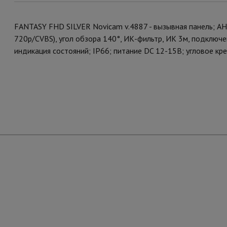
FANTASY FHD SILVER Novicam v.4887 - вызывная панель; A
720p/CVBS), угол обзора 140°, ИК-фильтр, ИК 3м, подключен
индикация состояний; IP66; питание DC 12-15В; угловое кр