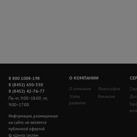
О КОМПАНИИ
СЕ
8 800 1008-198
8 (8452) 650-350
О компании
Философия
Сер
8 (8452) 42-76-77
Этапы
Вакансии
Дос
Пн-чт, 9:00−18:00; пт,
развития
Гар
9:00−17:00
воз
Информация, размещенная
на сайте, не является
публичной офертой
© «Центр систем