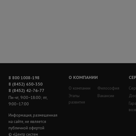
О КОМПАНИИ
СЕ
8 800 1008-198
8 (8452) 650-350
О компании
Философия
Сер
8 (8452) 42-76-77
Этапы
Вакансии
Дос
Пн-чт, 9:00−18:00; пт,
развития
Гар
9:00−17:00
воз
Информация, размещенная
на сайте, не является
публичной офертой
© «Центр систем