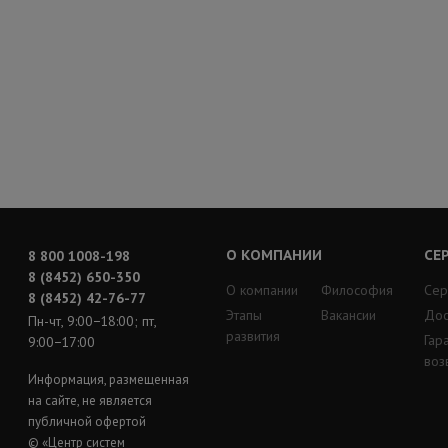
О КОМПАНИИ
СЕ
8 800 1008-198
8 (8452) 650-350
О компании
Философия
Сер
8 (8452) 42-76-77
Этапы
Вакансии
Дос
Пн-чт, 9:00−18:00; пт,
развития
Гар
9:00−17:00
воз
Информация, размещенная
на сайте, не является
публичной офертой
© «Центр систем