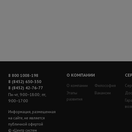
О КОМПАНИИ
СЕ
8 800 1008-198
8 (8452) 650-350
О компании
Философия
Сер
8 (8452) 42-76-77
Этапы
Вакансии
Дос
Пн-чт, 9:00−18:00; пт,
развития
Гар
9:00−17:00
воз
Информация, размещенная
на сайте, не является
публичной офертой
© «Центр систем