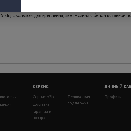
5 кГц, с кольцом для крепления, цвет - синий с белой вставкой п
СЕРВИС
ЛИЧНЫЙ КА
илософия
Сервис b2b
Техническая
Профиль
поддержка
кансии
Доставка
Гарантия и
возврат