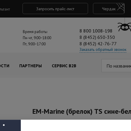
Запросить прайс-лист
Чердак
льтант
8 800 1008-198
Время работы
8 (8452) 650-350
Пн-чт, 9:00−18:00
8 (8452) 42-76-77
Пт, 9:00−17:00
Заказать обратный звонок
По названи
ОСТИ
ПАРТНЕРЫ
СЕРВИС B2B
EM-Marine (брелок) TS сине-бе
Артикул: 00-00023381