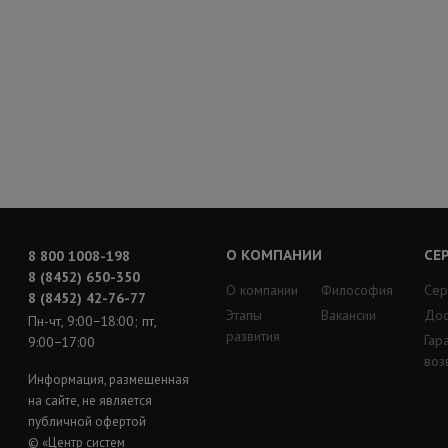
О КОМПАНИИ
СЕ
8 800 1008-198
8 (8452) 650-350
О компании
Философия
Сер
8 (8452) 42-76-77
Этапы
Вакансии
Дос
Пн-чт, 9:00−18:00; пт,
развития
Гар
9:00−17:00
воз
Информация, размещенная
на сайте, не является
публичной офертой
© «Центр систем