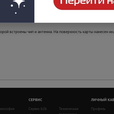
дназначен для использования в системах контроля доступа в к
орой встроены чип и антенна. На поверхность карты нанесен и
СЕРВИС
ЛИЧНЫЙ КА
илософия
Сервис b2b
Техническая
Профиль