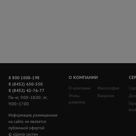
О КОМПАНИИ
СЕ
8 800 1008-198
8 (8452) 650-350
О компании
Философия
Сер
8 (8452) 42-76-77
Этапы
Вакансии
Дос
Пн-чт, 9:00−18:00; пт,
развития
Гар
9:00−17:00
воз
Информация, размещенная
на сайте, не является
публичной офертой
© «Центр систем