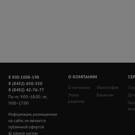
О КОМПАНИИ
СЕ
8 800 1008-198
8 (8452) 650-350
О компании
Философия
Сер
8 (8452) 42-76-77
Этапы
Вакансии
Дос
Пн-чт, 9:00−18:00; пт,
развития
Гар
9:00−17:00
воз
Информация, размещенная
на сайте, не является
публичной офертой
© «Центр систем