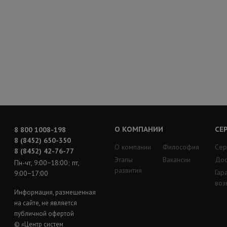
О КОМПАНИИ
СЕ
8 800 1008-198
8 (8452) 650-350
О компании
Философия
Сер
8 (8452) 42-76-77
Этапы
Вакансии
Дос
Пн-чт, 9:00−18:00; пт,
развития
Гар
9:00−17:00
воз
Информация, размещенная
на сайте, не является
публичной офертой
© «Центр систем