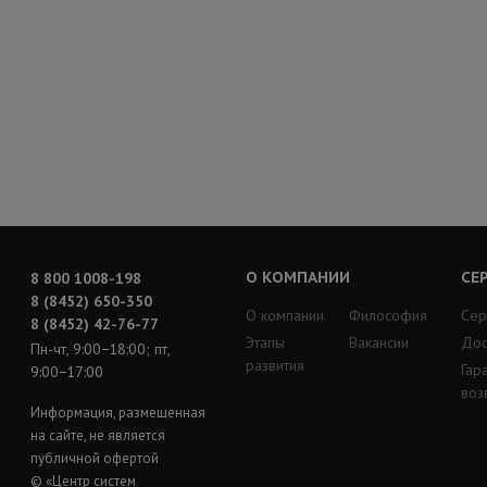
О КОМПАНИИ
СЕ
8 800 1008-198
8 (8452) 650-350
О компании
Философия
Сер
8 (8452) 42-76-77
Этапы
Вакансии
Дос
Пн-чт, 9:00−18:00; пт,
развития
Гар
9:00−17:00
воз
Информация, размещенная
на сайте, не является
публичной офертой
© «Центр систем