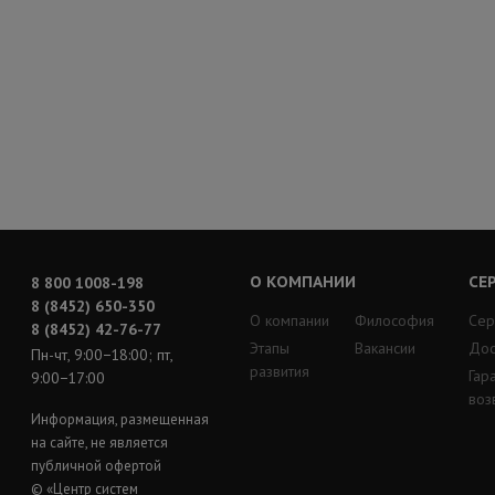
О КОМПАНИИ
СЕ
8 800 1008-198
8 (8452) 650-350
О компании
Философия
Сер
8 (8452) 42-76-77
Этапы
Вакансии
Дос
Пн-чт, 9:00−18:00; пт,
развития
Гар
9:00−17:00
воз
Информация, размещенная
на сайте, не является
публичной офертой
© «Центр систем