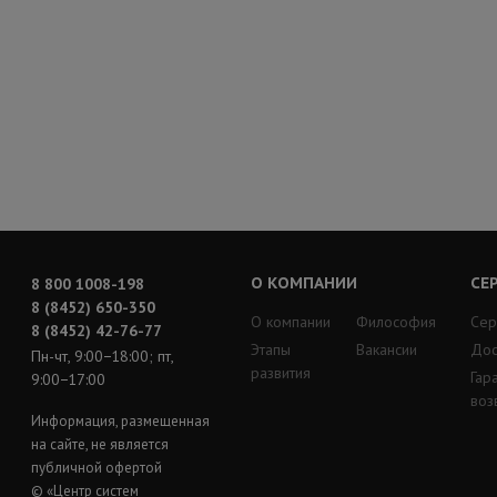
О КОМПАНИИ
СЕ
8 800 1008-198
8 (8452) 650-350
О компании
Философия
Сер
8 (8452) 42-76-77
Этапы
Вакансии
Дос
Пн-чт, 9:00−18:00; пт,
развития
Гар
9:00−17:00
воз
Информация, размещенная
на сайте, не является
публичной офертой
© «Центр систем