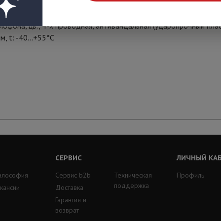
фона, цв., 4-х проводная, антивандальная (ударопрочный плас
м, t: -40…+55°С
СЕРВИС
ЛИЧНЫЙ КА
илософия
Сервис b2b
Техническая
Профиль
поддержка
кансии
Доставка
Гарантия и
возврат