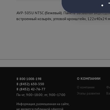
AVP-505U NTSC (бежевый). Панель вызывная видеодомо
встроенный козырёк, угловой кронштейн, 122х40х24 м
О КОМПАНИИ
8 800 1008-198
8 (8452) 650-350
О компании
Ф
8 (8452) 42-76-77
Этапы развития
Ва
Пн-чт, 9:00−18:00; пт, 9:00−17:00
Информация, размещенная на сайте,
не является публичной офертой