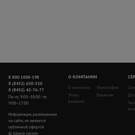
О КОМПАНИИ
СЕ
8 800 1008-198
8 (8452) 650-350
О компании
Философия
Сер
8 (8452) 42-76-77
Этапы
Вакансии
Дос
Пн-чт, 9:00−18:00; пт,
развития
Гар
9:00−17:00
воз
Информация, размещенная
на сайте, не является
публичной офертой
© «Центр систем