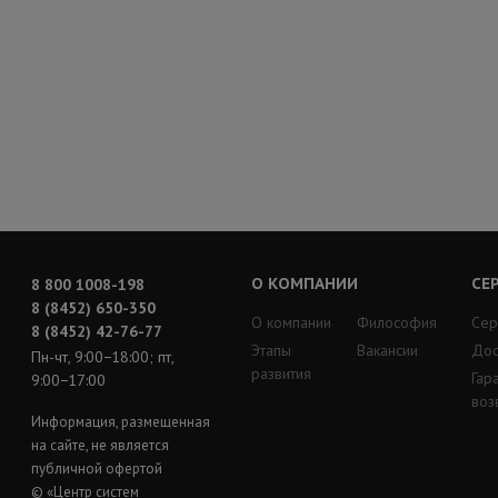
О КОМПАНИИ
СЕ
8 800 1008-198
8 (8452) 650-350
О компании
Философия
Сер
8 (8452) 42-76-77
Этапы
Вакансии
Дос
Пн-чт, 9:00−18:00; пт,
развития
Гар
9:00−17:00
воз
Информация, размещенная
на сайте, не является
публичной офертой
© «Центр систем