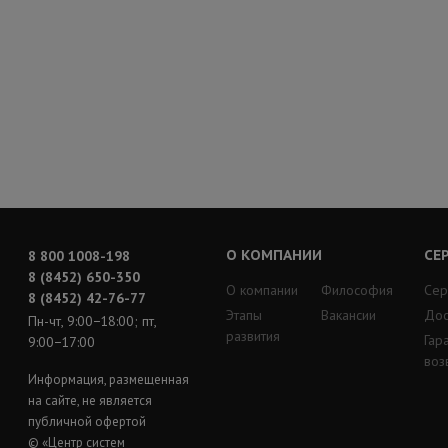
О КОМПАНИИ
СЕ
8 800 1008-198
8 (8452) 650-350
О компании
Философия
Сер
8 (8452) 42-76-77
Этапы
Вакансии
Дос
Пн-чт, 9:00−18:00; пт,
развития
Гар
9:00−17:00
воз
Информация, размещенная
на сайте, не является
публичной офертой
© «Центр систем