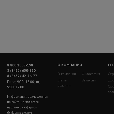
О КОМПАНИИ
СЕ
8 800 1008-198
8 (8452) 650-350
О компании
Философия
Сер
8 (8452) 42-76-77
Этапы
Вакансии
Дос
Пн-чт, 9:00−18:00; пт,
развития
Гар
9:00−17:00
воз
Информация, размещенная
на сайте, не является
публичной офертой
© «Центр систем