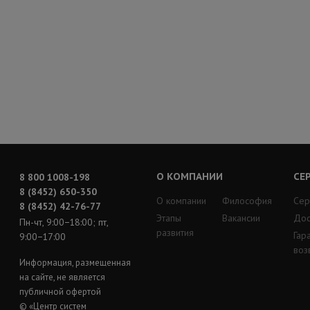
О КОМПАНИИ
СЕ
8 800 1008-198
8 (8452) 650-350
О компании
Философия
Сер
8 (8452) 42-76-77
Этапы
Вакансии
Дос
Пн-чт, 9:00−18:00; пт,
развития
Гар
9:00−17:00
воз
Информация, размещенная
на сайте, не является
публичной офертой
© «Центр систем